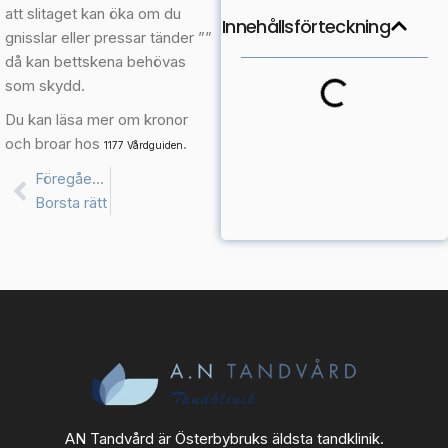
att slitaget kan öka om du
Innehållsförteckning
gnisslar eller pressar tänder ””
då kan bettskena behövas
som skydd.
Du kan läsa mer om kronor
och broar hos
.
1177 Vårdguiden
Föregående
Borsta rätt
AN Tandvård är Österbybruks äldsta tandklinik.