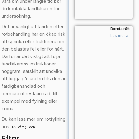
vara öm under längre tid bör
du kontakta tandläkaren för
undersökning.
Det är vanligt att tanden efter
Borsta rätt
rotbehandling har en ökad risk
Läs mer »
att spricka eller frakturera om
den belastas fel eller för hårt.
Därför är det viktigt att följa
tandläkarens instruktioner
noggrant, särskilt att undvika
att tugga på tanden tills den är
färdigbehandlad och
permanent restaurerad, till
exempel med fyllning eller
krona.
Du kan läsa mer om rotfyllning
hos
.
1177 Vårdguiden
Efter