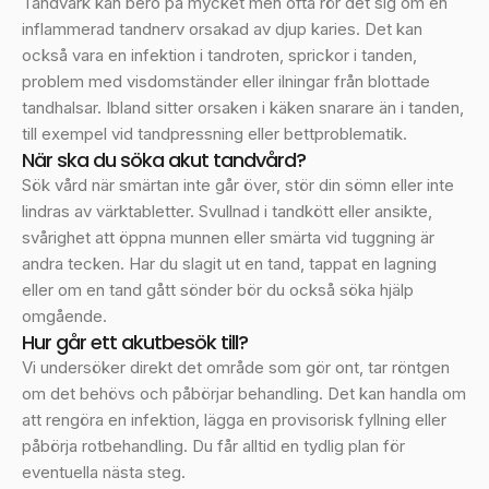
Tandvärk kan bero på mycket men ofta rör det sig om en
inflammerad tandnerv orsakad av djup karies. Det kan
också vara en infektion i tandroten, sprickor i tanden,
problem med visdomständer eller ilningar från blottade
tandhalsar. Ibland sitter orsaken i käken snarare än i tanden,
till exempel vid tandpressning eller bettproblematik.
När ska du söka akut tandvård?
Sök vård när smärtan inte går över, stör din sömn eller inte
lindras av värktabletter. Svullnad i tandkött eller ansikte,
svårighet att öppna munnen eller smärta vid tuggning är
andra tecken. Har du slagit ut en tand, tappat en lagning
eller om en tand gått sönder bör du också söka hjälp
omgående.
Hur går ett akutbesök till?
Vi undersöker direkt det område som gör ont, tar röntgen
om det behövs och påbörjar behandling. Det kan handla om
att rengöra en infektion, lägga en provisorisk fyllning eller
påbörja rotbehandling. Du får alltid en tydlig plan för
eventuella nästa steg.